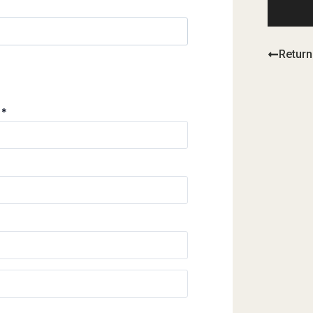
Return
m
*