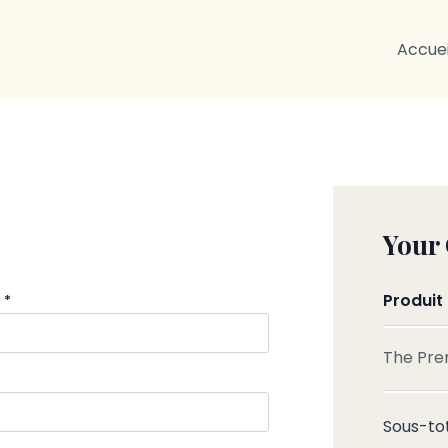
Accuei
Your
Produit
m
*
The Pre
Sous-to