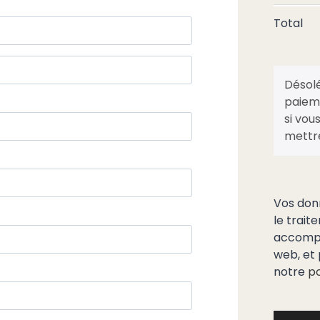
Total
Désolé
paieme
si vou
mettre
Vos donn
le trai
accompag
web, et 
notre
po