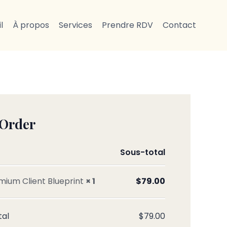
l
À propos
Services
Prendre RDV
Contact
 Order
Sous-total
mium Client Blueprint
× 1
$
79.00
tal
$
79.00